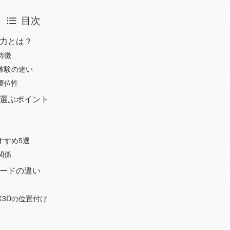
目次
の魅力とは？
の特徴
グ体験の違い
の優位性
Cを選ぶポイント
おすすめ5選
の関係
グレードの違い
0X3Dの位置付け