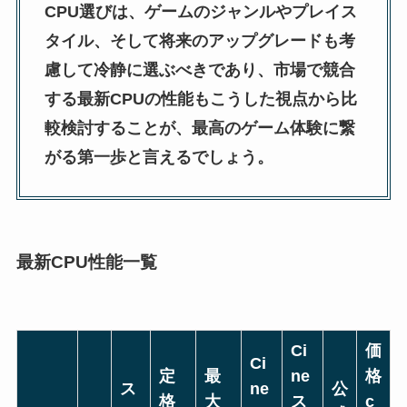
CPU選びは、ゲームのジャンルやプレイス
タイル、そして将来のアップグレードも考
慮して冷静に選ぶべきであり、市場で競合
する最新CPUの性能もこうした視点から比
較検討することが、最高のゲーム体験に繋
がる第一歩と言えるでしょう。
最新CPU性能一覧
Ci
価
Ci
定
最
ne
格
ス
ne
公
格
大
ス
c