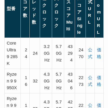
コ
レ
ス
式
ク
ク
コ
o
型番
ア
ッ
コ
U
ロ
ロ
ア
m
数
ド
ア
R
ッ
ッ
Si
U
数
Mu
L
ク
ク
ng
R
lti
le
L
Core
3.2
5.7
43
Ultra
2
24
公
価
24
0G
0G
29
9 285
4
70
式
格
Hz
Hz
4
K
Ryze
4.3
5.7
43
1
22
公
価
n 9 9
32
0G
0G
04
6
73
式
格
950X
Hz
Hz
6
Ryze
4.3
5.7
42
n 9 9
1
22
公
価