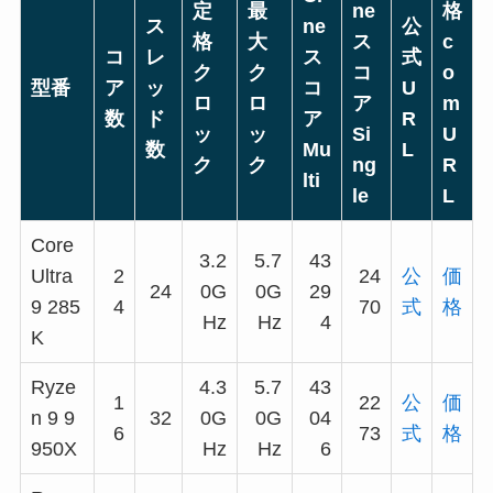
定
最
ne
格
ス
ne
公
格
大
ス
c
コ
レ
ス
式
ク
ク
コ
o
型番
ア
ッ
コ
U
ロ
ロ
ア
m
数
ド
ア
R
ッ
ッ
Si
U
数
Mu
L
ク
ク
ng
R
lti
le
L
Core
3.2
5.7
43
Ultra
2
24
公
価
24
0G
0G
29
9 285
4
70
式
格
Hz
Hz
4
K
Ryze
4.3
5.7
43
1
22
公
価
n 9 9
32
0G
0G
04
6
73
式
格
950X
Hz
Hz
6