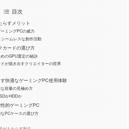
目次
たらすメリット
ーミングPCの威力
とシームレスな創作活動
クカードの選び方
めのGPU選定の秘訣
ードが描き出すクリエイターの世界
す快適なゲーミングPC使用体験
適な容量の見極め方
DかHDDか
性的ゲーミングPC
なPCケースの選び方
張性がもたらす利点